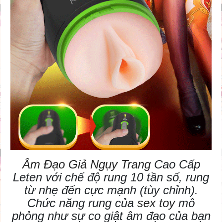
Âm Đạo Giả Ngụy Trang
Cao Cấp
Leten với chế độ rung 10 tần số, rung
từ nhẹ đến cực mạnh (tùy chỉnh).
Chức năng rung của
sex toy
mô
phỏng như sự co giật âm đạo của bạn