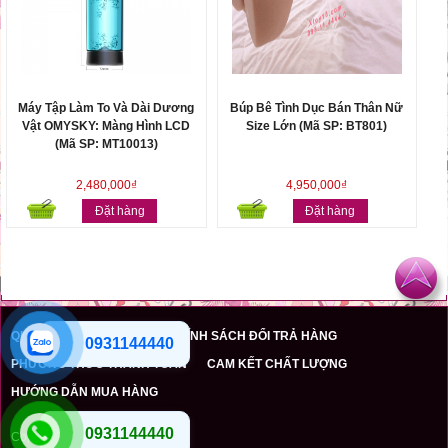
Máy Tập Làm To Và Dài Dương
Búp Bê Tình Dục Bán Thân Nữ
Vật OMYSKY: Màng Hình LCD
Size Lớn (Mã SP: BT801)
(Mã SP: MT10013)
2,480,000₫
4,950,000₫
Đặt hàng
Đặt hàng
QUI ĐỊNH VẬN CHUYỂN
CHÍNH SÁCH ĐỔI TRẢ HÀNG
0931144440
PHƯƠNG THỨC THANH TOÁN
CAM KẾT CHẤT LƯỢNG
HƯỚNG DẪN MUA HÀNG
0931144440
Copyright © 2012 Xtoy18.