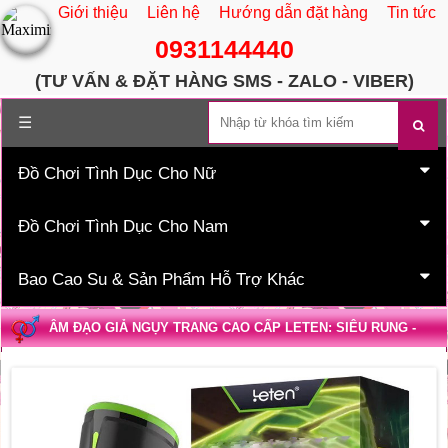
Giới thiệu
Liên hệ
Hướng dẫn đặt hàng
Tin tức
0931144440
(TƯ VẤN & ĐẶT HÀNG SMS - ZALO - VIBER)
Trang chủ
☰
Đồ Chơi Tình Dục Cho Nữ
Đồ Chơi Tình Dục Cho Nam
Bao Cao Su & Sản Phẩm Hỗ Trợ Khác
ÂM ĐẠO GIẢ NGỤY TRANG CAO CẤP LETEN: SIÊU RUNG -
PHÁT ÂM