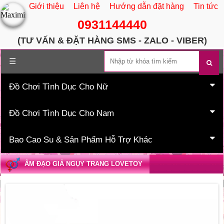
Giới thiệu
Liên hệ
Hướng dẫn đặt hàng
Tin tức
0931144440
(TƯ VẤN & ĐẶT HÀNG SMS - ZALO - VIBER)
Trang chủ
☰
Đồ Chơi Tình Dục Cho Nữ
Đồ Chơi Tình Dục Cho Nam
Bao Cao Su & Sản Phẩm Hỗ Trợ Khác
ÂM ĐẠO GIẢ NGỤY TRANG LOVETOY