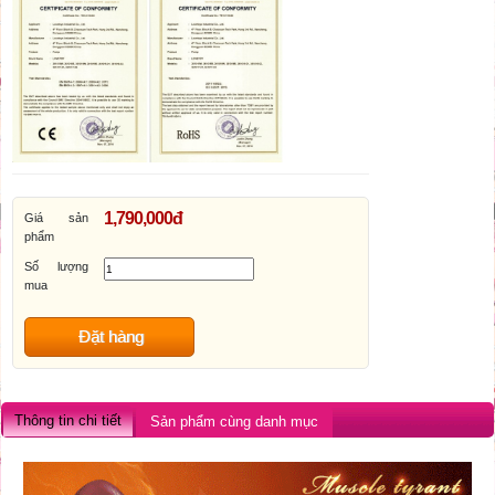
1,790,000đ
Giá sản
phẩm
Số lượng
mua
Đặt hàng
Thông tin chi tiết
Sản phẩm cùng danh mục