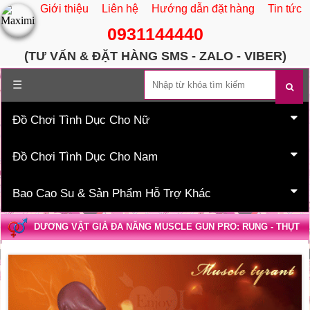
Giới thiệu
Liên hệ
Hướng dẫn đặt hàng
Tin tức
0931144440
(TƯ VẤN & ĐẶT HÀNG SMS - ZALO - VIBER)
Trang chủ
☰
Đồ Chơi Tình Dục Cho Nữ
Đồ Chơi Tình Dục Cho Nam
Bao Cao Su & Sản Phẩm Hỗ Trợ Khác
DƯƠNG VẬT GIẢ ĐA NĂNG MUSCLE GUN PRO: RUNG - THỤT
- PHÁT NHIỆT