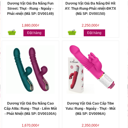
Dương Vật Giả Đa Năng Fun
Dương Vật Giả Đa Năng Đế Hít
Street: Thụt - Rung - Ngoáy -
AY: Thụt-Rung-Phát nhiệt-ĐKTX
Phát nhiệt (Mã SP: DV00149)
(Mã SP: DV00150)
1,880,000₫
2,250,000₫
Đặt hàng
Đặt hàng
Dương Vật Giả Đa Năng Cao
Dương Vật Giả Cao Cấp Tibe
Cấp Alila: Rung - Thụt - Liếm Mút
Yutu: Rung - Ngoáy - Thụt - Mút
- Phát Nhiệt (Mã SP: DV00100A)
(Mã SP: DV0096A)
1,670,000₫
2,350,000₫