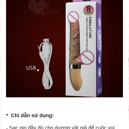
* Chỉ dẫn sử dụng:
- Sạc pin đầy đủ cho
dương vật giả
để cuộc vui