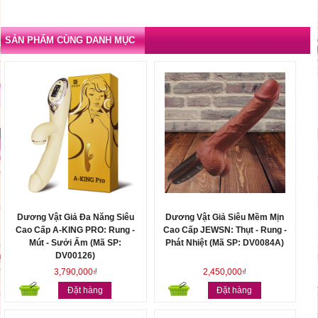
SẢN PHẨM CÙNG DANH MỤC
Dương Vật Giả Đa Năng Siêu
Dương Vật Giả Siêu Mềm Mịn
Cao Cấp A-KING PRO: Rung -
Cao Cấp JEWSN: Thụt - Rung -
Mút - Sưởi Ấm (Mã SP:
Phát Nhiệt (Mã SP: DV0084A)
DV00126)
3,790,000₫
2,450,000₫
Đặt hàng
Đặt hàng