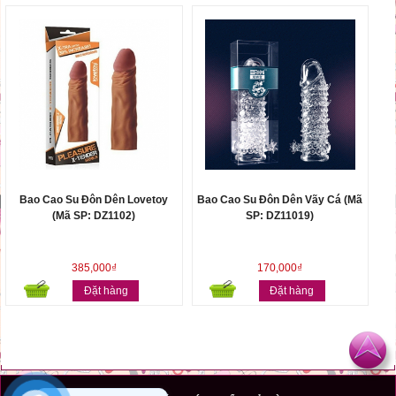
Bao Cao Su Đôn Dên Lovetoy
Bao Cao Su Đôn Dên Vãy Cá (Mã
(Mã SP: DZ1102)
SP: DZ11019)
385,000₫
170,000₫
Đặt hàng
Đặt hàng