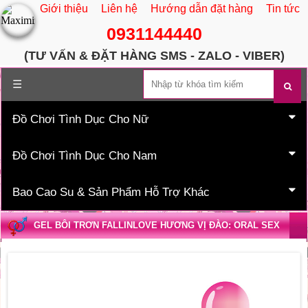
Giới thiệu
Liên hệ
Hướng dẫn đặt hàng
Tin tức
0931144440
(TƯ VẤN & ĐẶT HÀNG SMS - ZALO - VIBER)
Trang chủ
☰
Đồ Chơi Tình Dục Cho Nữ
Đồ Chơi Tình Dục Cho Nam
Bao Cao Su & Sản Phẩm Hỗ Trợ Khác
GEL BÔI TRƠN FALLINLOVE HƯƠNG VỊ ĐÀO: ORAL SEX