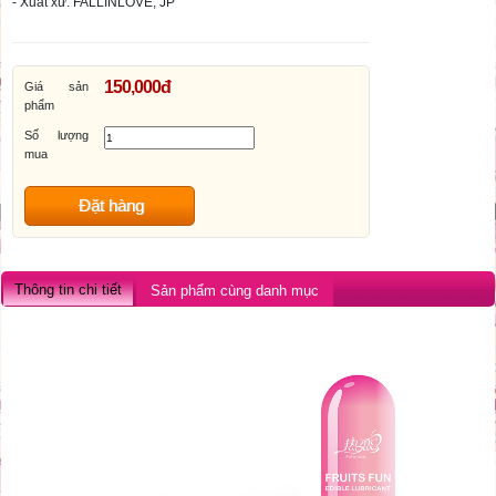
- Xuất xứ: FALLINLOVE, JP
150,000đ
Giá sản
phẩm
Số lượng
mua
Đặt hàng
Thông tin chi tiết
Sản phẩm cùng danh mục