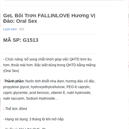
GeL Bôi Trơn FALLINLOVE Hương Vị
Đào: Oral Sex
Lượt xem :
681
MÃ SP: G1513
- Chức năng: bổ sung chất nhờn giúp việc QHTD trơn tru
hơn, thoải mái hơn. Đặc biệt dùng trong QHTD bằng miệng
(Oral Sex)
-
Thành phần:
Nước tinh khiết nha đam, hương đào cô đặc,
propylene glycol, hydroxyethylcellulose, PEG-6 caprylic,
cypric glyceride, acid benzoic, vitamin E, natri hydroxide,
natri saccarin, Sodium Hydroxide...
- Thể tích: 80ml
- Hạng sử dụng: 3 tháng từ khi mở nắp.