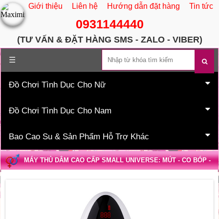
Giới thiệu
Liên hệ
Hướng dẫn đặt hàng
Tin tức
0931144440
(TƯ VẤN & ĐẶT HÀNG SMS - ZALO - VIBER)
Trang chủ
☰
Đồ Chơi Tình Dục Cho Nữ
Đồ Chơi Tình Dục Cho Nam
Bao Cao Su & Sản Phẩm Hỗ Trợ Khác
MÁY THỦ DÂM CAO CẤP SMALL UNIVERSE: MÚT - CO BÓP -
RUNG - PHÁT ÂM - NHIỆT