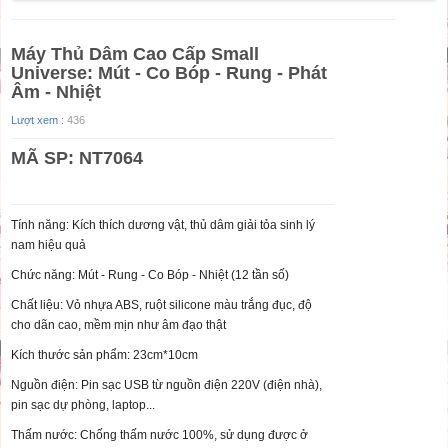
Máy Thủ Dâm Cao Cấp Small
Universe: Mút - Co Bóp - Rung - Phát
Âm - Nhiệt
Lượt xem :
436
MÃ SP: NT7064
Tính năng: Kích thích dương vật, thủ dâm giải tỏa sinh lý
nam hiệu quả
Chức năng:
Mút - Rung - Co Bóp - Nhiệt (12 tần số)
Chất liệu: Vỏ nhựa ABS, ruột silicone màu trắng đục, độ
cho dãn cao, mềm mịn như âm đạo thật
Kích thước sản phẩm: 23cm*10cm
Nguồn điện: Pin sạc USB từ nguồn điện 220V (điện nhà),
pin sạc dự phòng, laptop...
Thấm nước: Chống thấm nước 100%, sử dụng được ở