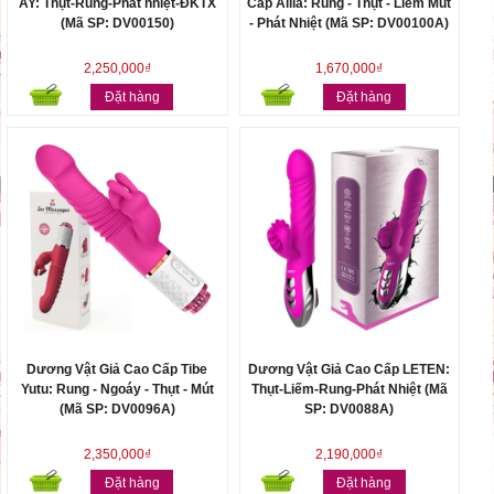
AY: Thụt-Rung-Phát nhiệt-ĐKTX
Cấp Alila: Rung - Thụt - Liếm Mút
(Mã SP: DV00150)
- Phát Nhiệt (Mã SP: DV00100A)
2,250,000₫
1,670,000₫
Đặt hàng
Đặt hàng
Dương Vật Giả Cao Cấp Tibe
Dương Vật Giả Cao Cấp LETEN:
Yutu: Rung - Ngoáy - Thụt - Mút
Thụt-Liếm-Rung-Phát Nhiệt (Mã
(Mã SP: DV0096A)
SP: DV0088A)
2,350,000₫
2,190,000₫
Đặt hàng
Đặt hàng