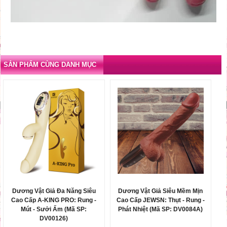
SẢN PHẨM CÙNG DANH MỤC
Dương Vật Giả Đa Năng Siêu
Dương Vật Giả Siêu Mềm Mịn
Cao Cấp A-KING PRO: Rung -
Cao Cấp JEWSN: Thụt - Rung -
Mút - Sưởi Ấm (Mã SP:
Phát Nhiệt (Mã SP: DV0084A)
DV00126)