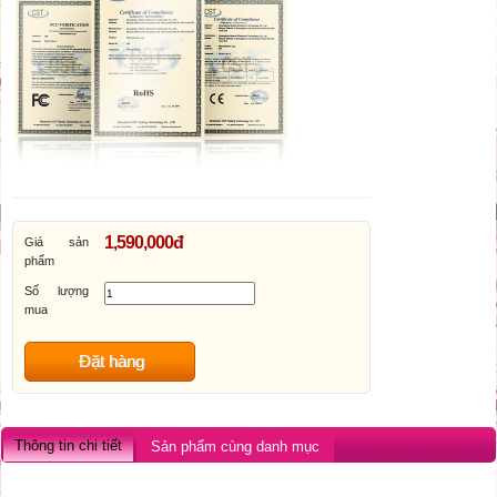
1,590,000đ
Giá sản
phẩm
Số lượng
mua
Đặt hàng
Thông tin chi tiết
Sản phẩm cùng danh mục