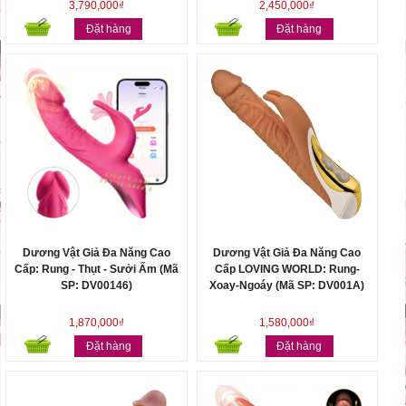
3,790,000₫
2,450,000₫
Đặt hàng
Đặt hàng
Dương Vật Giả Đa Năng Cao
Dương Vật Giả Đa Năng Cao
Cấp: Rung - Thụt - Sưởi Ấm (Mã
Cấp LOVING WORLD: Rung-
SP: DV00146)
Xoay-Ngoáy (Mã SP: DV001A)
1,870,000₫
1,580,000₫
Đặt hàng
Đặt hàng