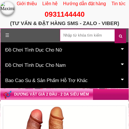
Giới thiệu
Liên hệ
Hướng dẫn đặt hàng
Tin tức
0931144440
(TƯ VẤN & ĐẶT HÀNG SMS - ZALO - VIBER)
Trang chủ
☰
Đồ Chơi Tình Dục Cho Nữ
Đồ Chơi Tình Dục Cho Nam
Bao Cao Su & Sản Phẩm Hỗ Trợ Khác
DƯƠNG VẬT GIẢ 2 ĐẦU - 2 DA SIÊU MỀM