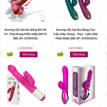
Dương Vật Giả Đa Năng Đế Hít
Dương Vật Giả Đa Năng Cao
AY: Thụt-Rung-Phát nhiệt-ĐKTX
Cấp Alila: Rung - Thụt - Liếm Mút
(Mã SP: DV00150)
- Phát Nhiệt (Mã SP: DV00100A)
2,250,000₫
1,670,000₫
Đặt hàng
Đặt hàng