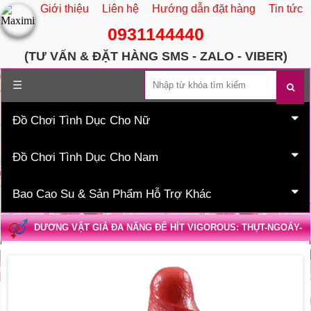
Giới thiệu
Liên hệ
Hướng dẫn đặt hàng
Tin tức
0931144440
(TƯ VẤN & ĐẶT HÀNG SMS - ZALO - VIBER)
Trang chủ
☰
Đồ Chơi Tình Dục Cho Nữ
Đồ Chơi Tình Dục Cho Nam
Bao Cao Su & Sản Phẩm Hỗ Trợ Khác
DƯƠNG VẬT GIẢ ĐA NĂNG ĐẾ HÍT VIGOROUS: THỤT-NGOÁY-
RUNG-PHÁT NHIỆT-ĐIỀU KHIỂN TỪ XA