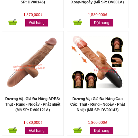
SP: DV00146)
Xoay-Ngoáy (Mã SP: DV001A)
1,870,000₫
1,580,000₫
Đặt hàng
Đặt hàng
Dương Vật Giả Đa Năng ARES:
Dương Vật Giả Đa Năng Cao
Thụt - Rung - Ngoáy - Phát nhiệt
Cấp: Thụt - Rung - Ngoáy - Phát
(Mã SP: DV00121A)
Nhiệt (Mã SP: DV00143)
1,680,000₫
1,860,000₫
Đặt hàng
Đặt hàng