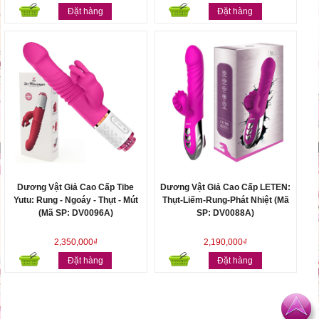
Đặt hàng
Đặt hàng
Dương Vật Giả Cao Cấp Tibe
Dương Vật Giả Cao Cấp LETEN:
Yutu: Rung - Ngoáy - Thụt - Mút
Thụt-Liếm-Rung-Phát Nhiệt (Mã
(Mã SP: DV0096A)
SP: DV0088A)
2,350,000₫
2,190,000₫
Đặt hàng
Đặt hàng