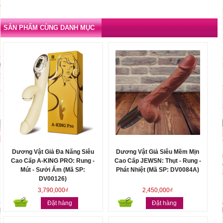
SẢN PHẨM CÙNG DANH MỤC
Dương Vật Giả Đa Năng Siêu
Dương Vật Giả Siêu Mềm Mịn
Cao Cấp A-KING PRO: Rung -
Cao Cấp JEWSN: Thụt - Rung -
Mút - Sưởi Ấm (Mã SP:
Phát Nhiệt (Mã SP: DV0084A)
DV00126)
3,790,000₫
2,450,000₫
Đặt hàng
Đặt hàng