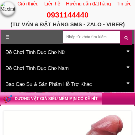
Giới thiệu
Liên hệ
Hướng dẫn đặt hàng
Tin tức
0931144440
(TƯ VẤN & ĐẶT HÀNG SMS - ZALO - VIBER)
Trang chủ
☰
Đồ Chơi Tình Dục Cho Nữ
Đồ Chơi Tình Dục Cho Nam
Bao Cao Su & Sản Phẩm Hỗ Trợ Khác
DƯƠNG VẬT GIẢ SIÊU MỀM MỊN CÓ ĐẾ HÍT