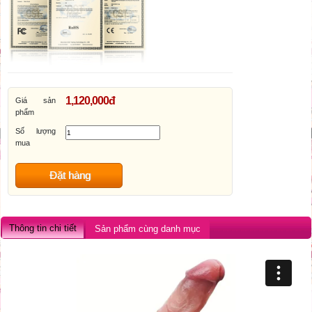
1,120,000đ
Giá sản
phẩm
Số lượng
mua
Đặt hàng
Thông tin chi tiết
Sản phẩm cùng danh mục