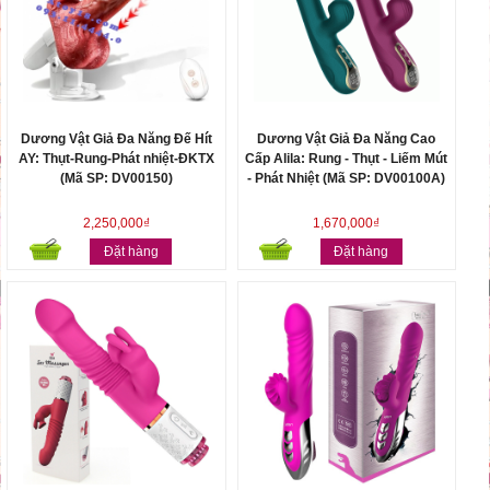
Dương Vật Giả Đa Năng Đế Hít
Dương Vật Giả Đa Năng Cao
AY: Thụt-Rung-Phát nhiệt-ĐKTX
Cấp Alila: Rung - Thụt - Liếm Mút
(Mã SP: DV00150)
- Phát Nhiệt (Mã SP: DV00100A)
2,250,000₫
1,670,000₫
Đặt hàng
Đặt hàng