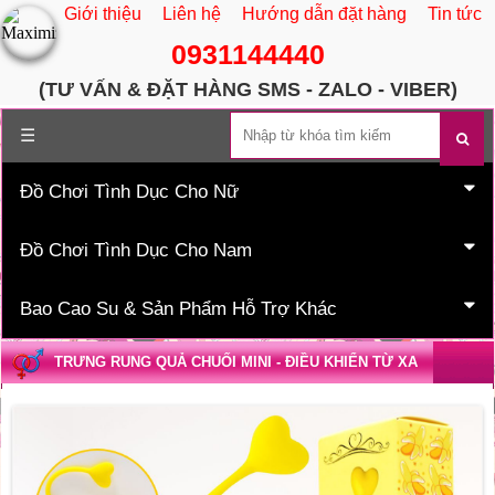
Giới thiệu
Liên hệ
Hướng dẫn đặt hàng
Tin tức
0931144440
(TƯ VẤN & ĐẶT HÀNG SMS - ZALO - VIBER)
Trang chủ
☰
Đồ Chơi Tình Dục Cho Nữ
Đồ Chơi Tình Dục Cho Nam
Bao Cao Su & Sản Phẩm Hỗ Trợ Khác
TRƯNG RUNG QUẢ CHUỐI MINI - ĐIỀU KHIỂN TỪ XA