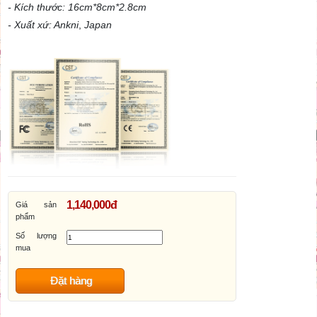
- Kích thước: 16cm*8cm*2.8cm
- Xuất xứ: Ankni
,
Japan
1,140,000đ
Giá sản
phẩm
Số lượng
mua
Đặt hàng