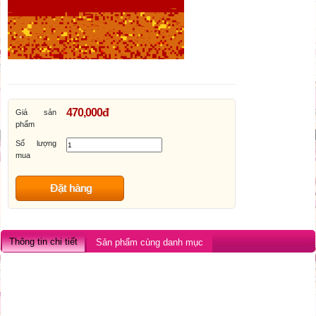
470,000đ
Giá sản
phẩm
Số lượng
mua
Đặt hàng
Thông tin chi tiết
Sản phẩm cùng danh mục