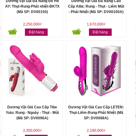
Dương Vật Giả Đa Năng Đế Hít
Dương Vật Giả Đa Năng Cao
AY: Thụt-Rung-Phát nhiệt-ĐKTX
Cấp Alila: Rung - Thụt - Liếm Mút
(Mã SP: DV00150)
- Phát Nhiệt (Mã SP: DV00100A)
2,250,000₫
1,670,000₫
Đặt hàng
Đặt hàng
Dương Vật Giả Cao Cấp Tibe
Dương Vật Giả Cao Cấp LETEN:
Yutu: Rung - Ngoáy - Thụt - Mút
Thụt-Liếm-Rung-Phát Nhiệt (Mã
(Mã SP: DV0096A)
SP: DV0088A)
2,350,000₫
2,190,000₫