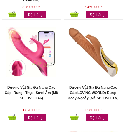
DV00126)
3,790,000₫
2,450,000₫
Đặt hàng
Đặt hàng
Dương Vật Giả Đa Năng Cao
Dương Vật Giả Đa Năng Cao
Cấp: Rung - Thụt - Sưởi Ấm (Mã
Cấp LOVING WORLD: Rung-
SP: DV00146)
Xoay-Ngoáy (Mã SP: DV001A)
1,870,000₫
1,580,000₫
Đặt hàng
Đặt hàng