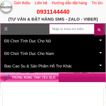
Giới thiệu
Liên hệ
Hướng dẫn đặt hàng
Tin tức
0931144440
(TƯ VẤN & ĐẶT HÀNG SMS - ZALO - VIBER)
Trang chủ
☰
Đồ Chơi Tình Dục Cho Nữ
Đồ Chơi Tình Dục Cho Nam
Bao Cao Su & Sản Phẩm Hỗ Trợ Khác
TRỨNG RUNG TÌNH YÊU OLO